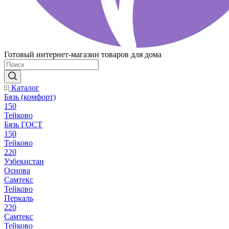
Готовый интернет-магазин товаров для дома
Каталог
Бязь (комфорт)
150
Тейково
Бязь ГОСТ
150
Тейково
220
Узбекистан
Основа
Самтекс
Тейково
Перкаль
220
Самтекс
Тейково