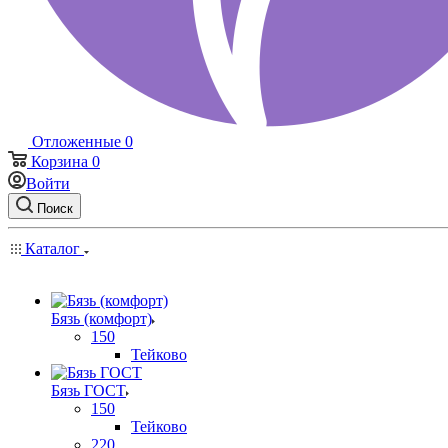
Отложенные
0
Корзина
0
Войти
Поиск
Каталог
Бязь (комфорт)
150
Тейково
Бязь ГОСТ
150
Тейково
220