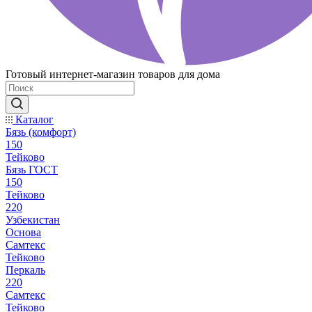
Готовый интернет-магазин товаров для дома
Каталог
Бязь (комфорт)
150
Тейково
Бязь ГОСТ
150
Тейково
220
Узбекистан
Основа
Самтекс
Тейково
Перкаль
220
Самтекс
Тейково