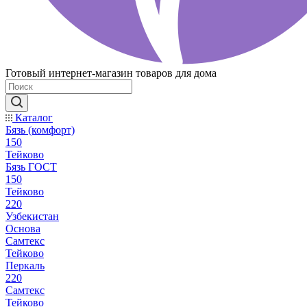
Готовый интернет-магазин товаров для дома
Каталог
Бязь (комфорт)
150
Тейково
Бязь ГОСТ
150
Тейково
220
Узбекистан
Основа
Самтекс
Тейково
Перкаль
220
Самтекс
Тейково