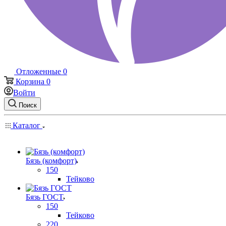
Отложенные
0
Корзина
0
Войти
Поиск
Каталог
Бязь (комфорт)
150
Тейково
Бязь ГОСТ
150
Тейково
220