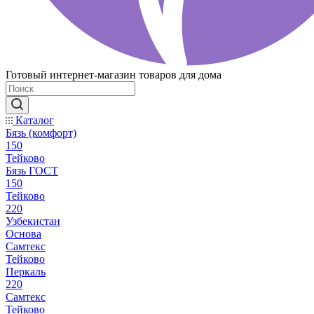
Готовый интернет-магазин товаров для дома
Каталог
Бязь (комфорт)
150
Тейково
Бязь ГОСТ
150
Тейково
220
Узбекистан
Основа
Самтекс
Тейково
Перкаль
220
Самтекс
Тейково