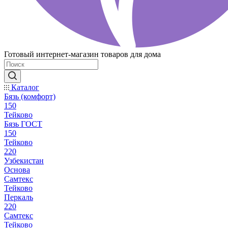
Готовый интернет-магазин товаров для дома
Каталог
Бязь (комфорт)
150
Тейково
Бязь ГОСТ
150
Тейково
220
Узбекистан
Основа
Самтекс
Тейково
Перкаль
220
Самтекс
Тейково