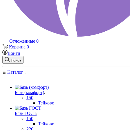
Отложенные
0
Корзина
0
Войти
Поиск
Каталог
Бязь (комфорт)
150
Тейково
Бязь ГОСТ
150
Тейково
220