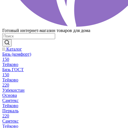
Готовый интернет-магазин товаров для дома
Каталог
Бязь (комфорт)
150
Тейково
Бязь ГОСТ
150
Тейково
220
Узбекистан
Основа
Самтекс
Тейково
Перкаль
220
Самтекс
Тейково