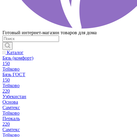
Готовый интернет-магазин товаров для дома
Каталог
Бязь (комфорт)
150
Тейково
Бязь ГОСТ
150
Тейково
220
Узбекистан
Основа
Самтекс
Тейково
Перкаль
220
Самтекс
Тейково