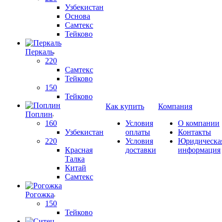
Узбекистан
Основа
Самтекс
Тейково
Перкаль
220
Самтекс
Тейково
150
Тейково
Как купить
Компания
Поплин
160
Условия
О компании
Узбекистан
оплаты
Контакты
220
Условия
Юридическа
Красная
доставки
информация
Талка
Китай
Самтекс
Рогожка
150
Тейково