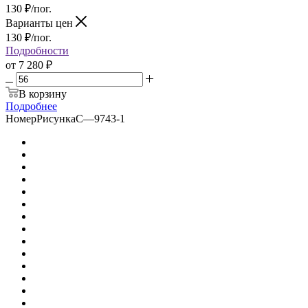
130
₽
/пог.
Варианты цен
130
₽
/пог.
Подробности
от
7 280 ₽
В корзину
Подробнее
НомерРисункаС
—
9743-1