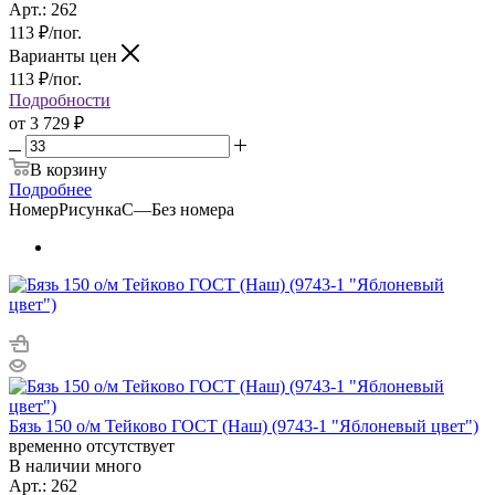
Арт.: 262
113
₽
/пог.
Варианты цен
113
₽
/пог.
Подробности
от
3 729 ₽
В корзину
Подробнее
НомерРисункаС
—
Без номера
Бязь 150 о/м Тейково ГОСТ (Наш) (9743-1 "Яблоневый цвет")
временно отсутствует
В наличии много
Арт.: 262