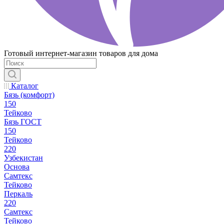
Готовый интернет-магазин товаров для дома
Каталог
Бязь (комфорт)
150
Тейково
Бязь ГОСТ
150
Тейково
220
Узбекистан
Основа
Самтекс
Тейково
Перкаль
220
Самтекс
Тейково