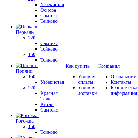
Узбекистан
Основа
Самтекс
Тейково
Перкаль
220
Самтекс
Тейково
150
Тейково
Как купить
Компания
Поплин
160
Условия
О компании
Узбекистан
оплаты
Контакты
220
Условия
Юридическа
Красная
доставки
информация
Талка
Китай
Самтекс
Рогожка
150
Тейково