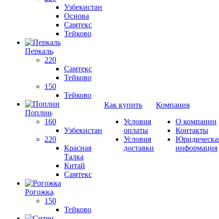
Узбекистан
Основа
Самтекс
Тейково
Перкаль
220
Самтекс
Тейково
150
Тейково
Как купить
Компания
Поплин
160
Условия
О компании
Узбекистан
оплаты
Контакты
220
Условия
Юридическа
Красная
доставки
информация
Талка
Китай
Самтекс
Рогожка
150
Тейково