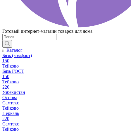
Готовый интернет-магазин товаров для дома
Каталог
Бязь (комфорт)
150
Тейково
Бязь ГОСТ
150
Тейково
220
Узбекистан
Основа
Самтекс
Тейково
Перкаль
220
Самтекс
Тейково