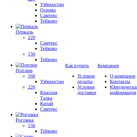
Узбекистан
Основа
Самтекс
Тейково
Перкаль
220
Самтекс
Тейково
150
Тейково
Как купить
Компания
Поплин
160
Условия
О компании
Узбекистан
оплаты
Контакты
220
Условия
Юридическа
Красная
доставки
информация
Талка
Китай
Самтекс
Рогожка
150
Тейково