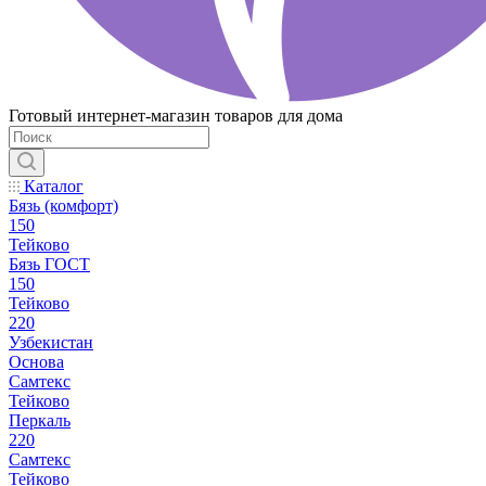
Готовый интернет-магазин товаров для дома
Каталог
Бязь (комфорт)
150
Тейково
Бязь ГОСТ
150
Тейково
220
Узбекистан
Основа
Самтекс
Тейково
Перкаль
220
Самтекс
Тейково