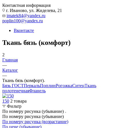
Контактная информация
г. Иваново, ул. Жиделева, 21
imatek84@yandex.ru
poplin100@yandex.ru
Вконтакте
Ткань бязь (комфорт)
2
Главная
—
Каталог
—
Ткань бязь (комфорт)
Бязь ГОСТ
Перкаль
Поплин
Рогожка
Ситец
Ткань
полотенечная
Фланель
150
2 товара
Фильтр
По номеру рисунка (убывание)
По номеру рисунка (убывание)
По номеру рисунка (возрастание)
По цене (убывание)