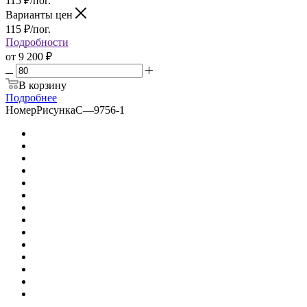
115
₽
/пог.
Варианты цен
115
₽
/пог.
Подробности
от
9 200 ₽
В корзину
Подробнее
НомерРисункаС
—
9756-1