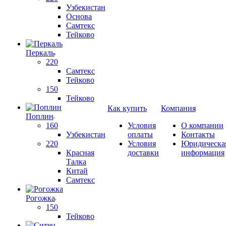
Узбекистан
Основа
Самтекс
Тейково
Перкаль
220
Самтекс
Тейково
150
Тейково
Как купить
Компания
Поплин
160
Условия
О компании
Узбекистан
оплаты
Контакты
220
Условия
Юридическа
Красная
доставки
информация
Талка
Китай
Самтекс
Рогожка
150
Тейково