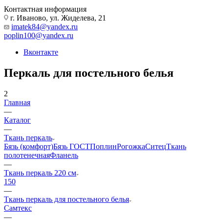
Контактная информация
г. Иваново, ул. Жиделева, 21
imatek84@yandex.ru
poplin100@yandex.ru
Вконтакте
Перкаль для постельного белья
2
Главная
—
Каталог
—
Ткань перкаль
Бязь (комфорт)
Бязь ГОСТ
Поплин
Рогожка
Ситец
Ткань
полотенечная
Фланель
—
Ткань перкаль 220 см
150
—
Ткань перкаль для постельного белья
Самтекс
—