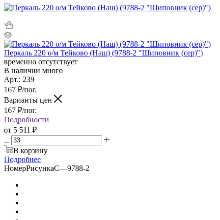
Перкаль 220 о/м Тейково (Наш) (9788-2 "Шиповник (сер)")
временно отсутствует
В наличии много
Арт.: 239
167
₽
/пог.
Варианты цен
167
₽
/пог.
Подробности
от
5 511 ₽
В корзину
Подробнее
НомерРисункаС
—
9788-2