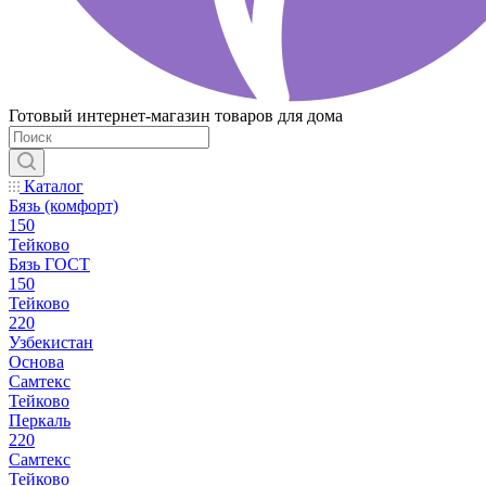
Готовый интернет-магазин товаров для дома
Каталог
Бязь (комфорт)
150
Тейково
Бязь ГОСТ
150
Тейково
220
Узбекистан
Основа
Самтекс
Тейково
Перкаль
220
Самтекс
Тейково