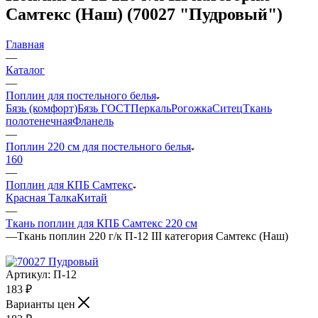
Самтекс (Наш) (70027 "Пудровый")
Главная
—
Каталог
—
Поплин для постельного белья
Бязь (комфорт)
Бязь ГОСТ
Перкаль
Рогожка
Ситец
Ткань
полотенечная
Фланель
—
Поплин 220 см для постельного белья
160
—
Поплин для КПБ Самтекс
Красная Талка
Китай
—
Ткань поплин для КПБ Самтекс 220 см
—
Ткань поплин 220 г/к П-12 III категория Самтекс (Наш)
Артикул:
П-12
183
₽
Варианты цен