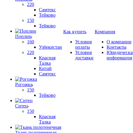
220
Самтекс
Тейково
150
Тейково
Как купить
Компания
Поплин
160
Условия
О компании
Узбекистан
оплаты
Контакты
220
Условия
Юридическа
Красная
доставки
информация
Талка
Китай
Самтекс
Рогожка
150
Тейково
Ситец
150
Красная
Талка
Ткань полотенечная