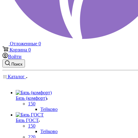
Отложенные
0
Корзина
0
Войти
Поиск
Каталог
Бязь (комфорт)
150
Тейково
Бязь ГОСТ
150
Тейково
220