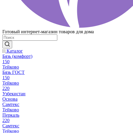
Готовый интернет-магазин товаров для дома
Каталог
Бязь (комфорт)
150
Тейково
Бязь ГОСТ
150
Тейково
220
Узбекистан
Основа
Самтекс
Тейково
Перкаль
220
Самтекс
Тейково