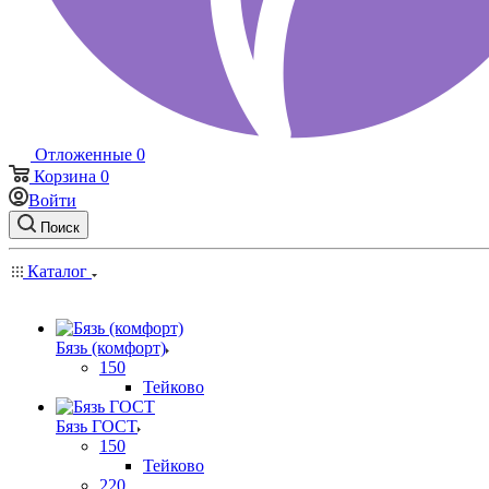
Отложенные
0
Корзина
0
Войти
Поиск
Каталог
Бязь (комфорт)
150
Тейково
Бязь ГОСТ
150
Тейково
220