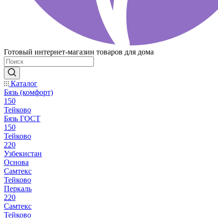
Готовый интернет-магазин товаров для дома
Каталог
Бязь (комфорт)
150
Тейково
Бязь ГОСТ
150
Тейково
220
Узбекистан
Основа
Самтекс
Тейково
Перкаль
220
Самтекс
Тейково