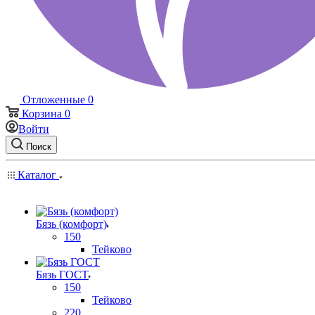
Отложенные
0
Корзина
0
Войти
Поиск
Каталог
Бязь (комфорт)
150
Тейково
Бязь ГОСТ
150
Тейково
220