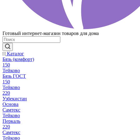
Готовый интернет-магазин товаров для дома
Каталог
Бязь (комфорт)
150
Тейково
Бязь ГОСТ
150
Тейково
220
Узбекистан
Основа
Самтекс
Тейково
Перкаль
220
Самтекс
Тейково