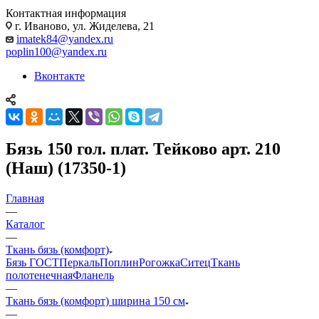
Контактная информация
г. Иваново, ул. Жиделева, 21
imatek84@yandex.ru
poplin100@yandex.ru
Вконтакте
Бязь 150 гол. плат. Тейково арт. 210
(Наш) (17350-1)
Главная
—
Каталог
—
Ткань бязь (комфорт)
Бязь ГОСТ
Перкаль
Поплин
Рогожка
Ситец
Ткань
полотенечная
Фланель
—
Ткань бязь (комфорт) ширина 150 см
—