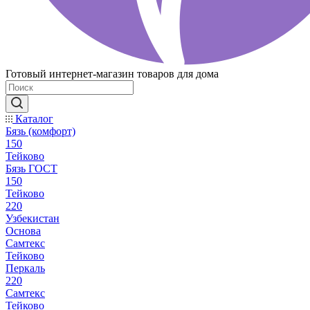
Готовый интернет-магазин товаров для дома
Каталог
Бязь (комфорт)
150
Тейково
Бязь ГОСТ
150
Тейково
220
Узбекистан
Основа
Самтекс
Тейково
Перкаль
220
Самтекс
Тейково