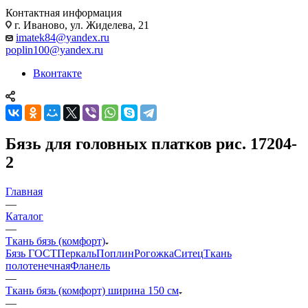
Контактная информация
г. Иваново, ул. Жиделева, 21
imatek84@yandex.ru
poplin100@yandex.ru
Вконтакте
Бязь для головных платков рис. 17204-
2
Главная
—
Каталог
—
Ткань бязь (комфорт)
Бязь ГОСТ
Перкаль
Поплин
Рогожка
Ситец
Ткань
полотенечная
Фланель
—
Ткань бязь (комфорт) ширина 150 см
—