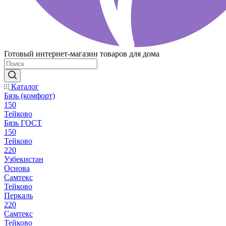
Готовый интернет-магазин товаров для дома
Каталог
Бязь (комфорт)
150
Тейково
Бязь ГОСТ
150
Тейково
220
Узбекистан
Основа
Самтекс
Тейково
Перкаль
220
Самтекс
Тейково