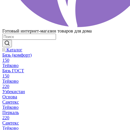
Готовый интернет-магазин товаров для дома
Каталог
Бязь (комфорт)
150
Тейково
Бязь ГОСТ
150
Тейково
220
Узбекистан
Основа
Самтекс
Тейково
Перкаль
220
Самтекс
Тейково