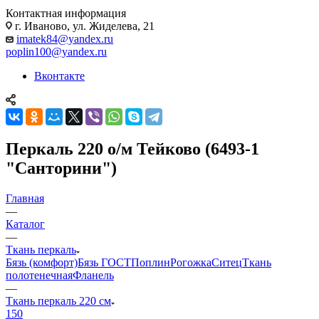
Контактная информация
г. Иваново, ул. Жиделева, 21
imatek84@yandex.ru
poplin100@yandex.ru
Вконтакте
Перкаль 220 о/м Тейково (6493-1
"Санторини")
Главная
—
Каталог
—
Ткань перкаль
Бязь (комфорт)
Бязь ГОСТ
Поплин
Рогожка
Ситец
Ткань
полотенечная
Фланель
—
Ткань перкаль 220 см
150