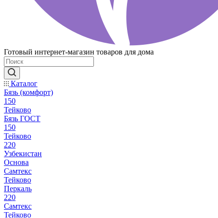
Готовый интернет-магазин товаров для дома
Каталог
Бязь (комфорт)
150
Тейково
Бязь ГОСТ
150
Тейково
220
Узбекистан
Основа
Самтекс
Тейково
Перкаль
220
Самтекс
Тейково