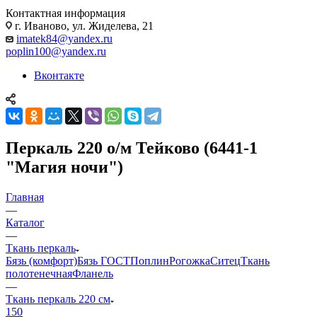
Контактная информация
г. Иваново, ул. Жиделева, 21
imatek84@yandex.ru
poplin100@yandex.ru
Вконтакте
Перкаль 220 о/м Тейково (6441-1
"Магия ночи")
Главная
—
Каталог
—
Ткань перкаль
Бязь (комфорт)
Бязь ГОСТ
Поплин
Рогожка
Ситец
Ткань
полотенечная
Фланель
—
Ткань перкаль 220 см
150