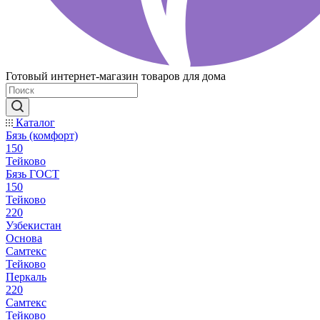
Готовый интернет-магазин товаров для дома
Каталог
Бязь (комфорт)
150
Тейково
Бязь ГОСТ
150
Тейково
220
Узбекистан
Основа
Самтекс
Тейково
Перкаль
220
Самтекс
Тейково