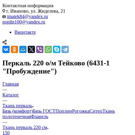
Контактная информация
г. Иваново, ул. Жиделева, 21
imatek84@yandex.ru
poplin100@yandex.ru
Вконтакте
Перкаль 220 о/м Тейково (6431-1
"Пробуждение")
Главная
—
Каталог
—
Ткань перкаль
Бязь (комфорт)
Бязь ГОСТ
Поплин
Рогожка
Ситец
Ткань
полотенечная
Фланель
—
Ткань перкаль 220 см
150