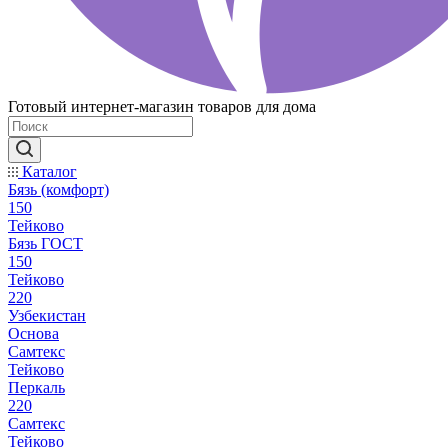
Готовый интернет-магазин товаров для дома
Каталог
Бязь (комфорт)
150
Тейково
Бязь ГОСТ
150
Тейково
220
Узбекистан
Основа
Самтекс
Тейково
Перкаль
220
Самтекс
Тейково