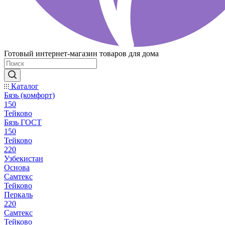
Готовый интернет-магазин товаров для дома
Каталог
Бязь (комфорт)
150
Тейково
Бязь ГОСТ
150
Тейково
220
Узбекистан
Основа
Самтекс
Тейково
Перкаль
220
Самтекс
Тейково