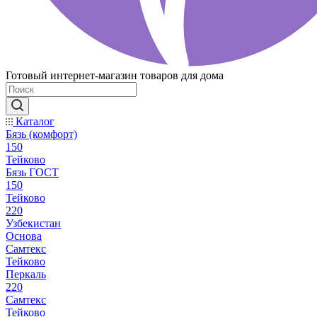
Готовый интернет-магазин товаров для дома
Каталог
Бязь (комфорт)
150
Тейково
Бязь ГОСТ
150
Тейково
220
Узбекистан
Основа
Самтекс
Тейково
Перкаль
220
Самтекс
Тейково