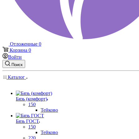
Отложенные
0
Корзина
0
Войти
Поиск
Каталог
Бязь (комфорт)
150
Тейково
Бязь ГОСТ
150
Тейково
220