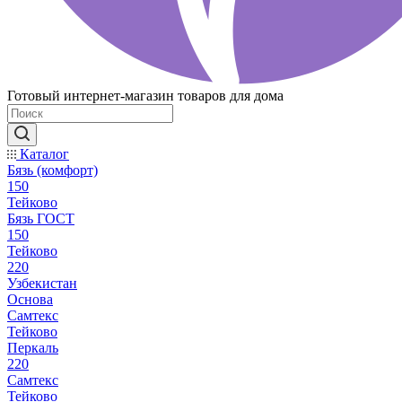
Готовый интернет-магазин товаров для дома
Каталог
Бязь (комфорт)
150
Тейково
Бязь ГОСТ
150
Тейково
220
Узбекистан
Основа
Самтекс
Тейково
Перкаль
220
Самтекс
Тейково