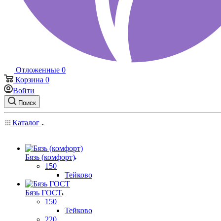
Отложенные
0
Корзина
0
Войти
Поиск
Каталог
Бязь (комфорт)
150
Тейково
Бязь ГОСТ
150
Тейково
220