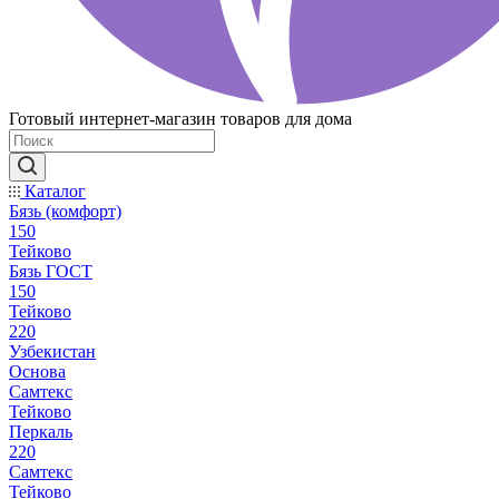
Готовый интернет-магазин товаров для дома
Каталог
Бязь (комфорт)
150
Тейково
Бязь ГОСТ
150
Тейково
220
Узбекистан
Основа
Самтекс
Тейково
Перкаль
220
Самтекс
Тейково