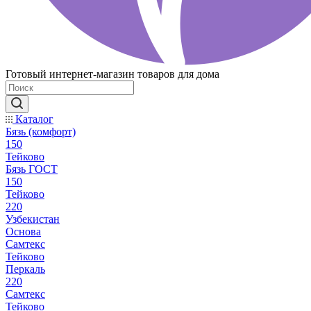
Готовый интернет-магазин товаров для дома
Каталог
Бязь (комфорт)
150
Тейково
Бязь ГОСТ
150
Тейково
220
Узбекистан
Основа
Самтекс
Тейково
Перкаль
220
Самтекс
Тейково