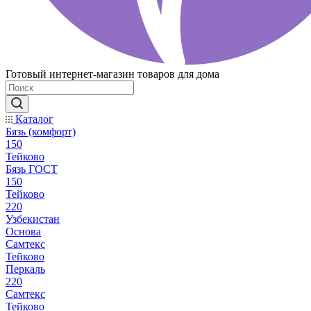
Готовый интернет-магазин товаров для дома
Каталог
Бязь (комфорт)
150
Тейково
Бязь ГОСТ
150
Тейково
220
Узбекистан
Основа
Самтекс
Тейково
Перкаль
220
Самтекс
Тейково