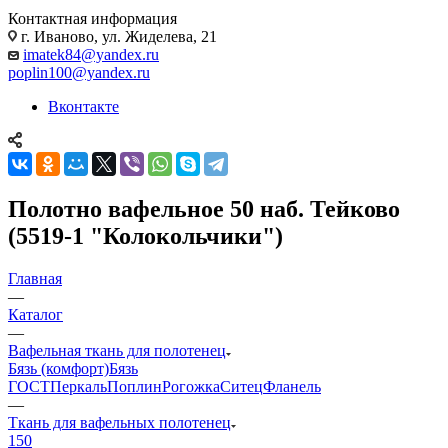
Контактная информация
г. Иваново, ул. Жиделева, 21
imatek84@yandex.ru
poplin100@yandex.ru
Вконтакте
Полотно вафельное 50 наб. Тейково
(5519-1 "Колокольчики")
Главная
—
Каталог
—
Вафельная ткань для полотенец
Бязь (комфорт)
Бязь
ГОСТ
Перкаль
Поплин
Рогожка
Ситец
Фланель
—
Ткань для вафельных полотенец
150